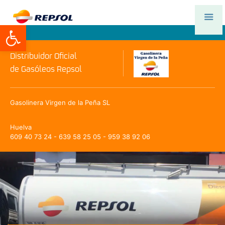
Abrir barra de herramientas
Distribuidor Oficial
de Gasóleos Repsol
Gasolinera Virgen de la Peña SL
Huelva
609 40 73 24 - 639 58 25 05 - 959 38 92 06