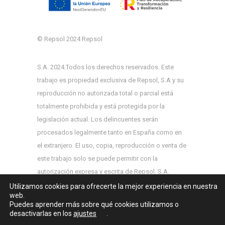
© Repsol 2024 Repsol
S.A. 2024.Todos los derechos reservados. Este
trabajo es propiedad exclusiva de Repsol, S.A y su
reproducción no autorizada total o parcial está
totalmente prohibida y está protegida por la
legislación actual. Los delincuentes serán
procesados
legalmente tanto en España como en
el extranjero. El uso, copia, reproducción o venta de
este trabajo solo se puede permitir con la
autorización expresa y escrita de Repsol, S.A.
Utilizamos cookies para ofrecerte la mejor experiencia en nuestra
web.
Puedes aprender más sobre qué cookies utilizamos o
desactivarlas en los
ajustes
.