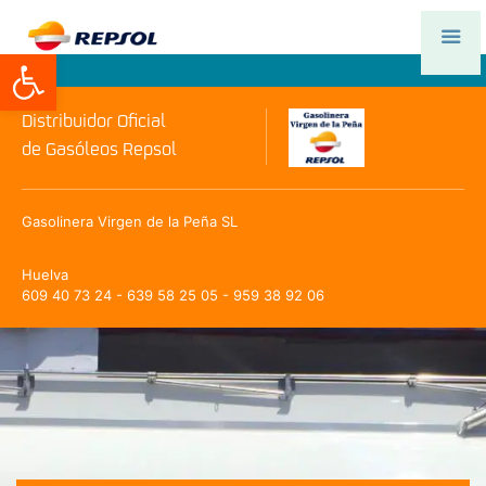
Abrir barra de herramientas
Distribuidor Oficial
de Gasóleos Repsol
Gasolinera Virgen de la Peña SL
Huelva
609 40 73 24 - 639 58 25 05 - 959 38 92 06